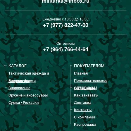
militarka@inbox.ru
Ежедневно с 10:00 до 18:00
+7 (977) 822-47-00
Оптовикам
+7 (964) 766-44-64
КАТАЛОГ
ПОКУПАТЕЛЯМ
Тактическая одежда и
Главная
Военная форма
Пользовательское
снаряжение
Снаряжение
ОПТОВИКАМ
соглашение
Оружие и аксессуары
Как заказать
Сумки - Рюкзаки
Доставка
Контакты
О компании
Распродажа