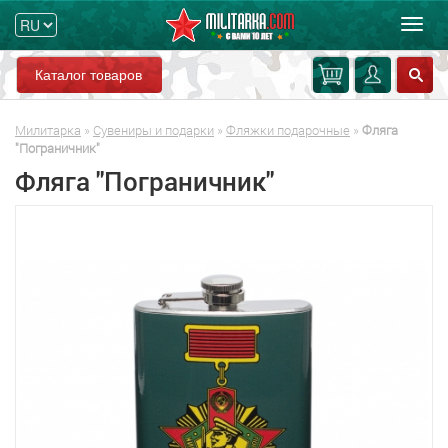
Мен
Каталог товаров
Милитарка
»
Сувениры и подарки
»
Фляжки подарочные
»
Фляга
"Пограничник"
Фляга "Пограничник"