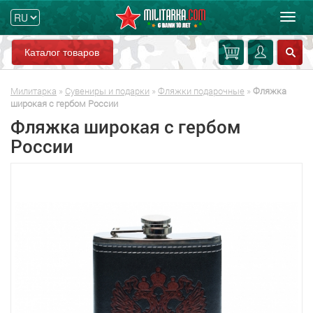
Мен
Каталог товаров
Милитарка
»
Сувениры и подарки
»
Фляжки подарочные
»
Фляжка
широкая с гербом России
Фляжка широкая с гербом
России