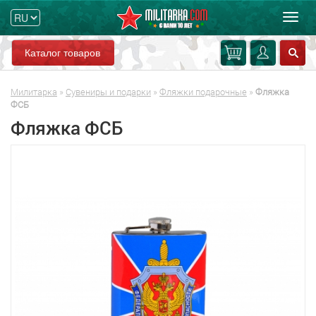
Мен
Каталог товаров
Милитарка
»
Сувениры и подарки
»
Фляжки подарочные
»
Фляжка
ФСБ
Фляжка ФСБ