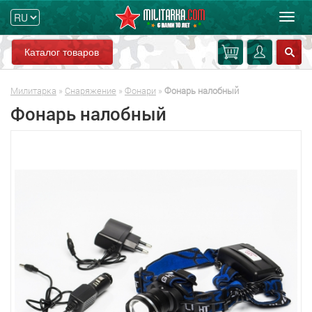
Мен
Каталог товаров
Милитарка
»
Снаряжение
»
Фонари
»
Фонарь налобный
Фонарь налобный