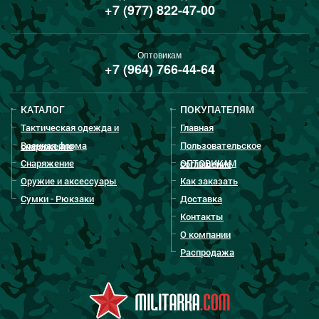
+7 (977) 822-47-00
Оптовикам
+7 (964) 766-44-64
КАТАЛОГ
ПОКУПАТЕЛЯМ
Тактическая одежда и
Главная
Военная форма
Пользовательское
снаряжение
Снаряжение
ОПТОВИКАМ
соглашение
Оружие и аксессуары
Как заказать
Сумки - Рюкзаки
Доставка
Контакты
О компании
Распродажа