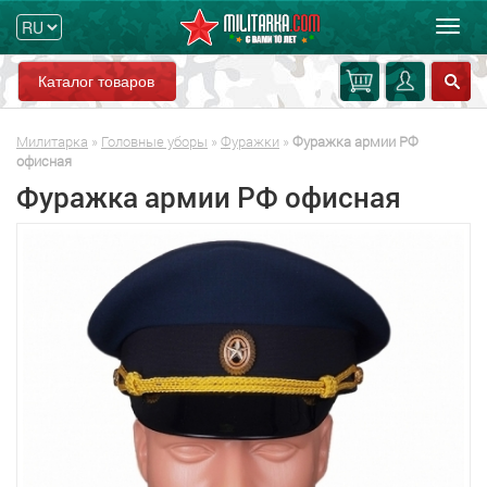
Мен
Каталог товаров
Милитарка
»
Головные уборы
»
Фуражки
»
Фуражка армии РФ
офисная
Фуражка армии РФ офисная