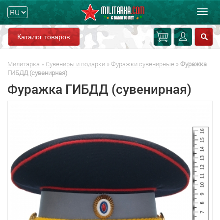
Мен
Каталог товаров
Милитарка
»
Сувениры и подарки
»
Фуражки сувенирные
»
Фуражка
ГИБДД (сувенирная)
Фуражка ГИБДД (сувенирная)