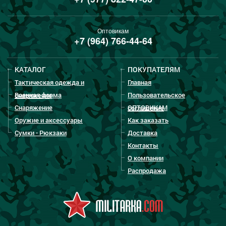
Оптовикам
+7 (964) 766-44-64
КАТАЛОГ
ПОКУПАТЕЛЯМ
Тактическая одежда и
Главная
Военная форма
Пользовательское
снаряжение
Снаряжение
ОПТОВИКАМ
соглашение
Оружие и аксессуары
Как заказать
Сумки - Рюкзаки
Доставка
Контакты
О компании
Распродажа