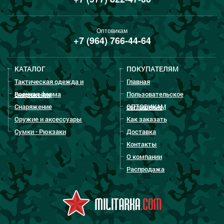
Оптовикам
+7 (964) 766-44-64
КАТАЛОГ
ПОКУПАТЕЛЯМ
Тактическая одежда и
Главная
Военная форма
Пользовательское
снаряжение
Снаряжение
ОПТОВИКАМ
соглашение
Оружие и аксессуары
Как заказать
Сумки - Рюкзаки
Доставка
Контакты
О компании
Распродажа