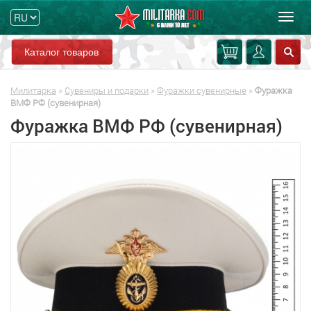
Мен
Каталог товаров
Милитарка
»
Сувениры и подарки
»
Фуражки сувенирные
»
Фуражка
ВМФ РФ (сувенирная)
Фуражка ВМФ РФ (сувенирная)