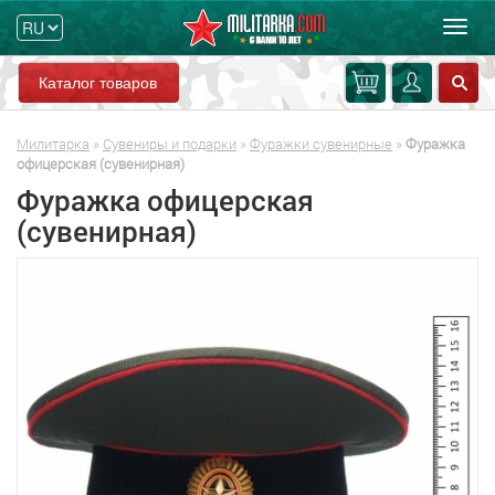
Мен
Каталог товаров
Милитарка
»
Сувениры и подарки
»
Фуражки сувенирные
»
Фуражка
офицерская (сувенирная)
Фуражка офицерская
(сувенирная)