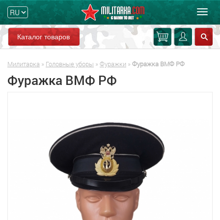
Мен
Каталог товаров
Милитарка
»
Головные уборы
»
Фуражки
»
Фуражка ВМФ РФ
Фуражка ВМФ РФ