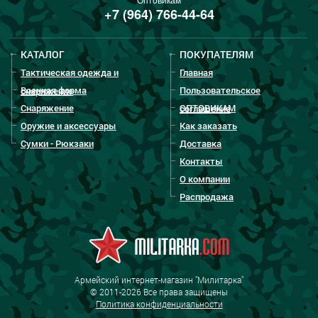
+7 (964) 766-44-64
КАТАЛОГ
ПОКУПАТЕЛЯМ
Тактическая одежда и
Главная
Военная форма
Пользовательское
снаряжение
Снаряжение
ОПТОВИКАМ
соглашение
Оружие и аксессуары
Как заказать
Сумки - Рюкзаки
Доставка
Контакты
О компании
Распродажа
Армейский интернет-магазин "Милитарка"
© 2011-2026 Все права защищены
Политика конфиденциальности