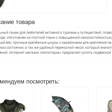
ание товара
ьный гамак для любителей активного туризма и путешествий, позв
ода. Изготовлен из плотной ткани с повышенной износостойкостью
ой вес, прочные крепёжные шнуры с карабинами для крепления на
ом состоянии, а так же удобный переносной чехол, который значи
ений. Интернет магазин «Милитарка» предлагает кyпить подвесной г
мендуем посмотреть: