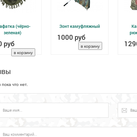
афатка (чёрно-
Зонт камуфляжный
К
зеленая)
рюк
1000 руб
0 руб
129
ывы
 пока что нет.