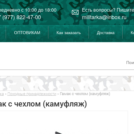
едневно с 10:00 до 18:00
Есть вопросы? Пишите
 (977) 822-47-00
militarka@inbox.ru
ОПТОВИКАМ
Как заказать
Доставка
К
ка
»
Походные принадлежности
»
Гамак с чехлом (камуфляж)
ак с чехлом (камуфляж)