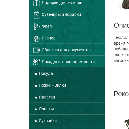
Подарки для мужчин
Сувениры и подарки
Опис
Флаги
Текстил
Разное
время г
небольш
Обложки для документов
сложенн
загрязн
Походные принадлежности
Посуда
Ложки - Вилки
Реко
Палатки
Лопаты
Сухпайки