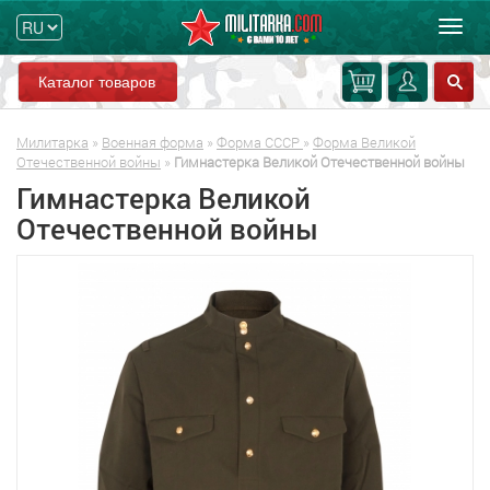
Мен
Каталог товаров
Милитарка
»
Военная форма
»
Форма СССР
»
Форма Великой
Отечественной войны
»
Гимнастерка Великой Отечественной войны
Гимнастерка Великой
Отечественной войны