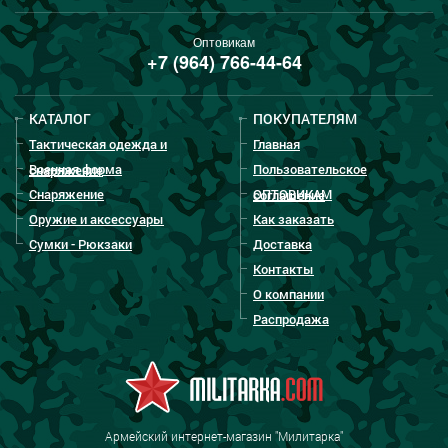
Оптовикам
+7 (964) 766-44-64
КАТАЛОГ
ПОКУПАТЕЛЯМ
Тактическая одежда и
Главная
Военная форма
Пользовательское
снаряжение
Снаряжение
ОПТОВИКАМ
соглашение
Оружие и аксессуары
Как заказать
Сумки - Рюкзаки
Доставка
Контакты
О компании
Распродажа
Армейский интернет-магазин "Милитарка"