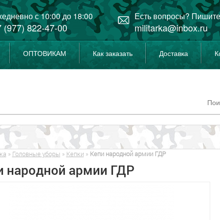
едневно с 10:00 до 18:00
Есть вопросы? Пишите
 (977) 822-47-00
militarka@inbox.ru
ОПТОВИКАМ
Как заказать
Доставка
К
ка
»
Головные уборы
»
Кепки
»
Кепи народной армии ГДР
и народной армии ГДР