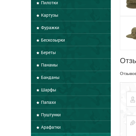
Пилотки
Картузы
Фуражки
Бескозырки
Береты
Отз
Панамы
Отзывов
Банданы
Шарфы
Папахи
Пуштунки
Арафатки