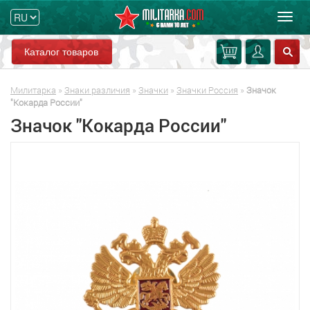
Мен
Каталог товаров
Милитарка
»
Знаки различия
»
Значки
»
Значки Россия
»
Значок
"Кокарда России"
Значок "Кокарда России"