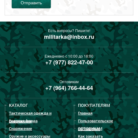
Отправить
Есть вопросы? Пишите!
militarka@inbox.ru
Ежедневно с 10:00 до 18:00
+7 (977) 822-47-00
Оптовикам
+7 (964) 766-44-64
КАТАЛОГ
ПОКУПАТЕЛЯМ
Тактическая одежда и
Главная
Военная форма
Пользовательское
снаряжение
Снаряжение
ОПТОВИКАМ
соглашение
Оружие и аксессуары
Как заказать