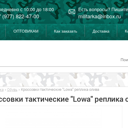
едневно с 10:00 до 18:00
Есть вопросы? Пишите
 (977) 822-47-00
militarka@inbox.ru
ОПТОВИКАМ
Как заказать
Доставка
К
ка
»
Обувь
»
Кроссовки тактические "Lowa" реплика олива
ссовки тактические "Lowa" реплика 