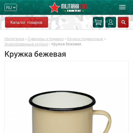
Мен
Каталог товаров
Милитарка
»
Сувениры и подарки
»
Кружки подарочные
»
Эмалированные кружки
»
Кружка бежевая
Кружка бежевая