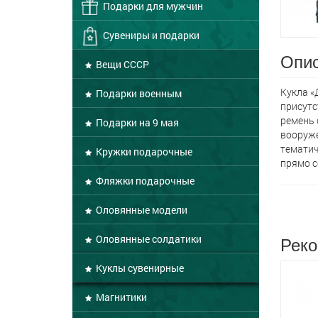
Подарки для мужчин
Сувениры и подарки
Опис
Вещи СССР
Кукла «
Подарки военным
присутс
ремень 
Подарки на 9 мая
вооруже
тематич
Кружки подарочные
прямо с
Фляжки подарочные
Оловянные модели
Реко
Оловянные солдатики
Куклы сувенирные
Магнитики