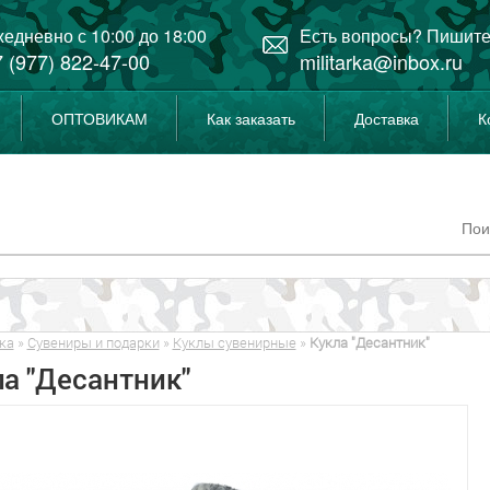
едневно с 10:00 до 18:00
Есть вопросы? Пишите
 (977) 822-47-00
militarka@inbox.ru
ОПТОВИКАМ
Как заказать
Доставка
К
ка
»
Сувениры и подарки
»
Куклы сувенирные
»
Кукла "Десантник"
а "Десантник"