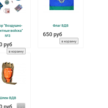
ор "Воздушно-
Флаг ВДВ
нтные войска"
650 руб
№3
0 руб
Шлем ВДВ
0 руб