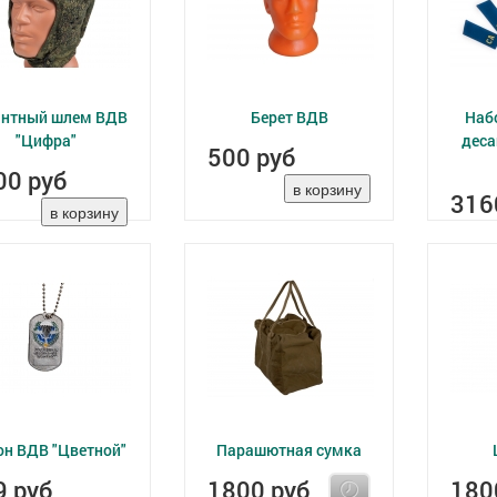
антный шлем ВДВ
Берет ВДВ
Наб
"Цифра"
деса
500 руб
00 руб
316
н ВДВ "Цветной"
Парашютная сумка
9 руб
1800 руб
180