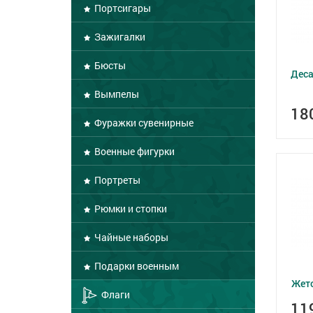
Портсигары
Зажигалки
Бюсты
Дес
Вымпелы
18
Фуражки сувенирные
Военные фигурки
Портреты
Рюмки и стопки
Чайные наборы
Подарки военным
Жето
Флаги
11