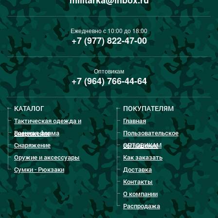
militarka@inbox.ru
Ежедневно с 10:00 до 18:00
+7 (977) 822-47-00
Оптовикам
+7 (964) 766-44-64
КАТАЛОГ
ПОКУПАТЕЛЯМ
Тактическая одежда и
Главная
Военная форма
Пользовательское
снаряжение
Снаряжение
ОПТОВИКАМ
соглашение
Оружие и аксессуары
Как заказать
Сумки - Рюкзаки
Доставка
Контакты
О компании
Распродажа