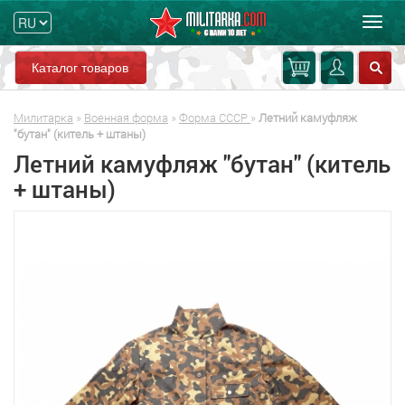
Мен
Каталог товаров
Милитарка
»
Военная форма
»
Форма СССР
»
Летний камуфляж
"бутан" (китель + штаны)
Летний камуфляж "бутан" (китель
+ штаны)