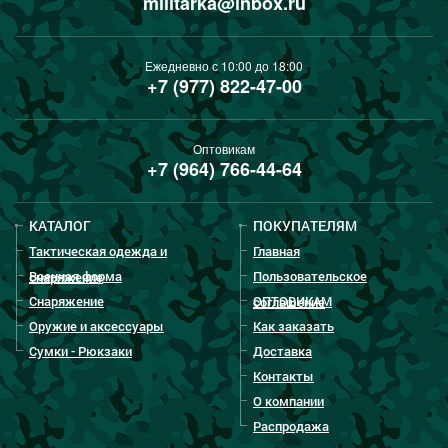
militarka@inbox.ru
Ежедневно с 10:00 до 18:00
+7 (977) 822-47-00
Оптовикам
+7 (964) 766-44-64
КАТАЛОГ
ПОКУПАТЕЛЯМ
Тактическая одежда и
Главная
Военная форма
Пользовательское
снаряжение
Снаряжение
ОПТОВИКАМ
соглашение
Оружие и аксессуары
Как заказать
Сумки - Рюкзаки
Доставка
Контакты
О компании
Распродажа