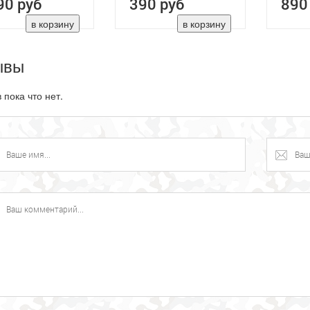
90 руб
390 руб
890
ывы
 пока что нет.