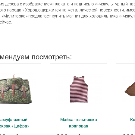
из дерева с изображением плаката и надписью «Физкультурный па
ого народа!» Хорошо держится на металлической поверхности, имее
 «Милитарка» предлагает кyпить магнит для холодильника «Физкуль
ейчас.
мендуем посмотреть:
Камуфляжный
Майка-тельняшка
Ко
юкзак «Цифра»
краповая