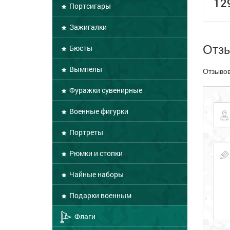
12
Портсигары
Зажигалки
Отз
Бюсты
Вымпелы
Отзывов
Фуражки сувенирные
Военные фигурки
Портреты
Рюмки и стопки
Чайные наборы
Подарки военным
Флаги