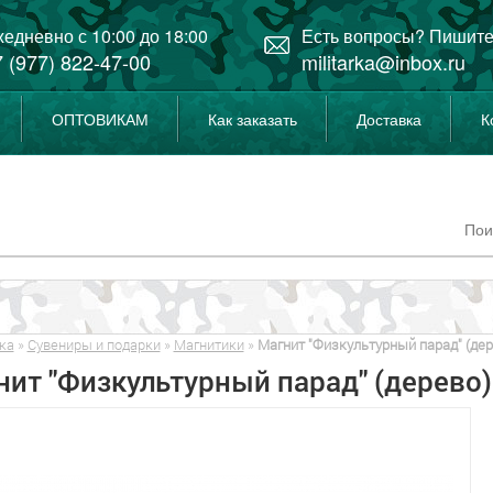
едневно с 10:00 до 18:00
Есть вопросы? Пишите
 (977) 822-47-00
militarka@inbox.ru
ОПТОВИКАМ
Как заказать
Доставка
К
ка
»
Сувениры и подарки
»
Магнитики
»
Магнит "Физкультурный парад" (дер
нит "Физкультурный парад" (дерево)