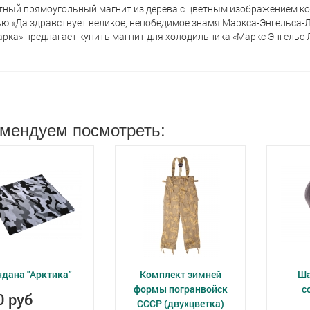
ный прямоугольный магнит из дерева с цветным изображением ко
ю «Да здравствует великое, непобедимое знамя Маркса-Энгельса-Ле
рка» предлагает кyпить магнит для холодильника «Маркс Энгельс Л
мендуем посмотреть:
ндана "Арктика"
Комплект зимней
Ша
формы погранвойск
с
0 руб
СССР (двухцветка)