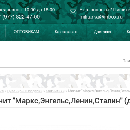
едневно с 10:00 до 18:00
Есть вопросы? Пишите
 (977) 822-47-00
militarka@inbox.ru
ОПТОВИКАМ
Как заказать
Доставка
К
ка
»
Сувениры и подарки
»
Магнитики
»
Магнит "Маркс,Энгельс,Ленин,Стали
ит "Маркс,Энгельс,Ленин,Сталин" (