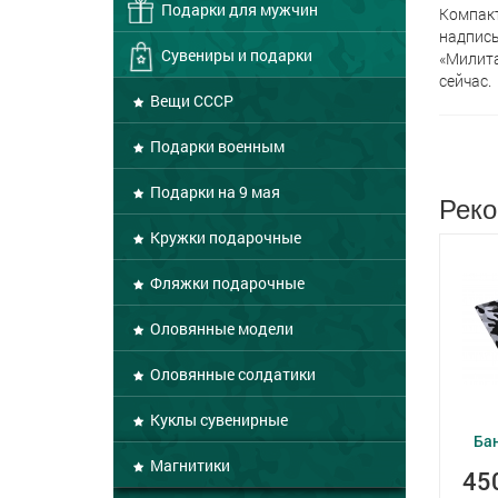
Подарки для мужчин
Компакт
надпись
Сувениры и подарки
«Милита
сейчас.
Вещи СССР
Подарки военным
Подарки на 9 мая
Реко
Кружки подарочные
Фляжки подарочные
Оловянные модели
Оловянные солдатики
Куклы сувенирные
Ба
Магнитики
45