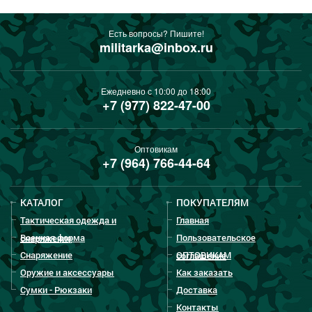
Есть вопросы? Пишите!
militarka@inbox.ru
Ежедневно с 10:00 до 18:00
+7 (977) 822-47-00
Оптовикам
+7 (964) 766-44-64
КАТАЛОГ
ПОКУПАТЕЛЯМ
Тактическая одежда и
Главная
Военная форма
Пользовательское
снаряжение
Снаряжение
ОПТОВИКАМ
соглашение
Оружие и аксессуары
Как заказать
Сумки - Рюкзаки
Доставка
Контакты