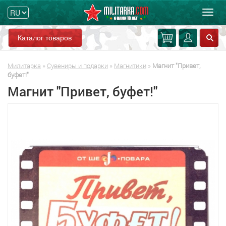
Мен
Каталог товаров
Милитарка
»
Сувениры и подарки
»
Магнитики
»
Магнит "Привет,
буфет!"
Магнит "Привет, буфет!"