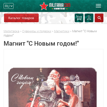
Мен
Каталог товаров
Милитарка
»
Сувениры и подарки
»
Магнитики
»
Магнит "С Новым
годом!"
Магнит "С Новым годом!"