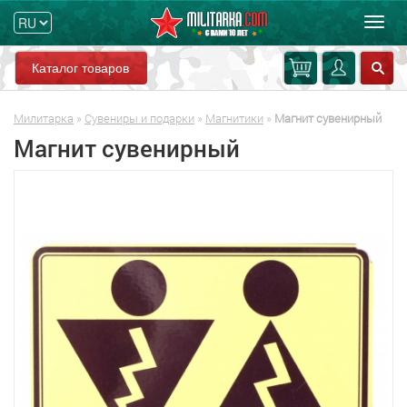
Мен
Каталог товаров
Милитарка
»
Сувениры и подарки
»
Магнитики
»
Магнит сувенирный
Магнит сувенирный