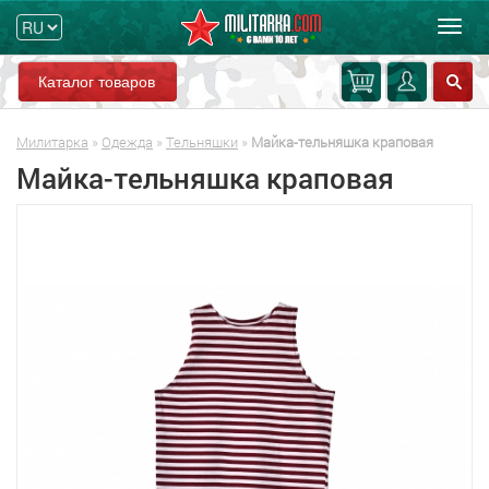
Мен
Каталог товаров
Милитарка
»
Одежда
»
Тельняшки
»
Майка-тельняшка краповая
Майка-тельняшка краповая