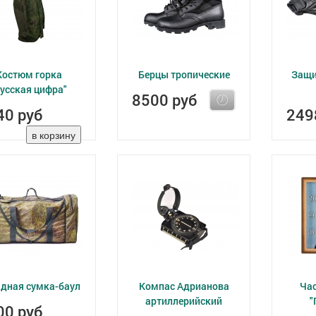
Костюм горка
Берцы тропические
Защи
русская цифра"
8500 руб
40 руб
249
дная сумка-баул
Компас Адрианова
Ча
артиллерийский
"
00 руб