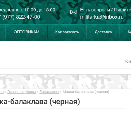
едневно с 10:00 до 18:00
Есть вопросы? Пишите
 (977) 822-47-00
militarka@inbox.ru
ОПТОВИКАМ
Как заказать
Доставка
К
ка
»
Головные уборы
»
Балаклавы
»
Маска-балаклава (черная)
ка-балаклава (черная)