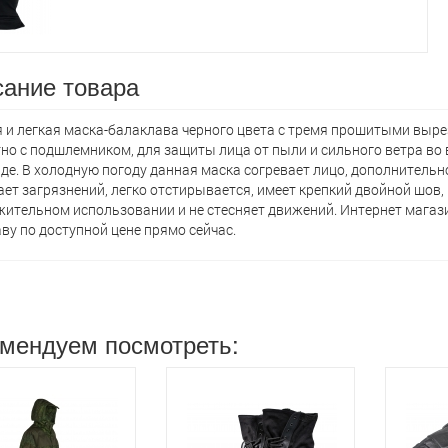
ание товара
 и легкая маска-балаклава черного цвета с тремя прошитыми выр
но с подшлемником, для защиты лица от пыли и сильного ветра во 
де. В холодную погоду данная маска согревает лицо, дополнительн
ет загрязнений, легко отстирывается, имеет крепкий двойной шов, 
ительном использовании и не стесняет движений. Интернет магази
ву по доступной цене прямо сейчас.
мендуем посмотреть: