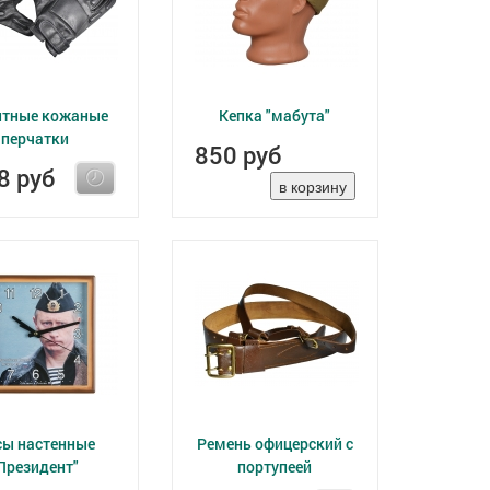
тные кожаные
Кепка "мабута"
перчатки
850 руб
8 руб
сы настенные
Ремень офицерский с
Президент"
портупеей