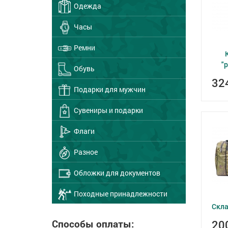
Одежда
Часы
Ремни
"
Обувь
32
Подарки для мужчин
Сувениры и подарки
Флаги
Разное
Обложки для документов
Походные принадлежности
Скла
Способы оплаты:
20