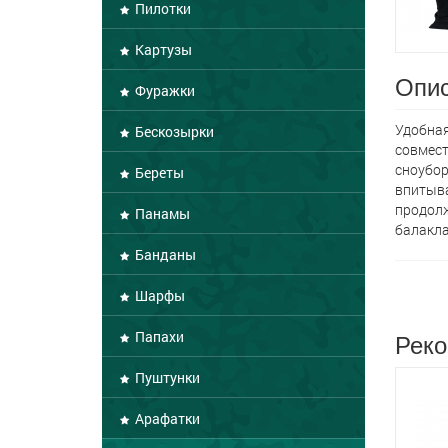
Пилотки
Картузы
Опис
Фуражки
Удобная
Бескозырки
совмест
сноубор
Береты
впитыва
продолж
Панамы
балакла
Банданы
Шарфы
Реко
Папахи
Пуштунки
Арафатки