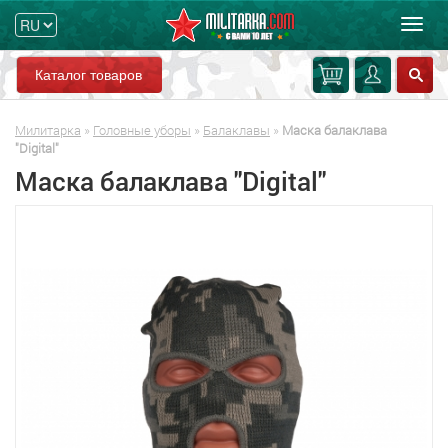
Мен
Каталог товаров
Милитарка
»
Головные уборы
»
Балаклавы
»
Маска балаклава
"Digital"
Маска балаклава "Digital"