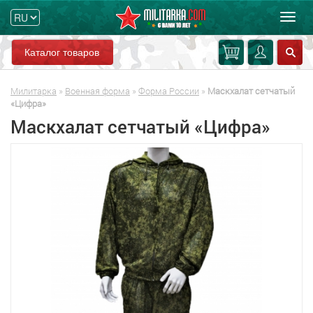
Мен
Каталог товаров
Милитарка
»
Военная форма
»
Форма России
»
Маскхалат сетчатый
«Цифра»
Маскхалат сетчатый «Цифра»