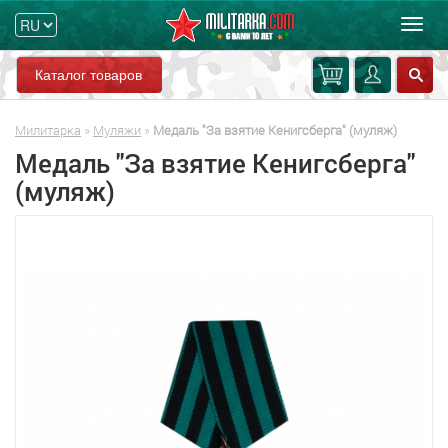
Мен
Каталог товаров
Милитарка
»
Муляжи
»
Медаль "За взятие Кенигсберга" (муляж)
Медаль "За взятие Кенигсберга"
(муляж)