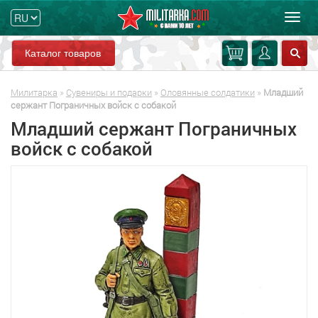
Мен
Каталог товаров
Милитарка
»
Сувениры и подарки
»
Оловянные солдатики
»
Младший
сержант Пограничных войск с собакой
Младший сержант Пограничных
войск с собакой