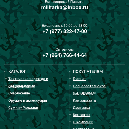
Есть вопросы? Пишите!
militarka@inbox.ru
Ежедневно с 10:00 до 18:00
+7 (977) 822-47-00
Оптовикам
+7 (964) 766-44-64
КАТАЛОГ
ПОКУПАТЕЛЯМ
Тактическая одежда и
Главная
Военная форма
Пользовательское
снаряжение
Снаряжение
ОПТОВИКАМ
соглашение
Оружие и аксессуары
Как заказать
Сумки - Рюкзаки
Доставка
Контакты
О компании