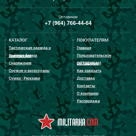
Оптовикам
+7 (964) 766-44-64
КАТАЛОГ
ПОКУПАТЕЛЯМ
Тактическая одежда и
Главная
Военная форма
Пользовательское
снаряжение
Снаряжение
ОПТОВИКАМ
соглашение
Оружие и аксессуары
Как заказать
Сумки - Рюкзаки
Доставка
Контакты
О компании
Распродажа