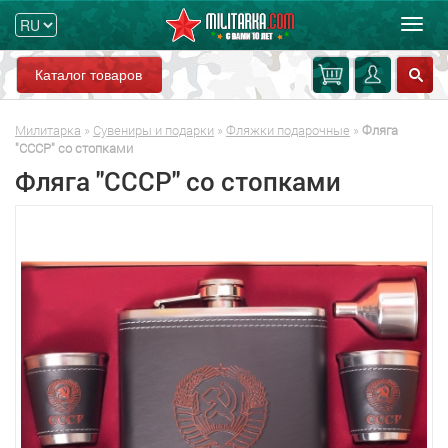
Мен
Каталог товаров
Милитарка
»
Сувениры и подарки
»
Фляжки подарочные
»
Фляга
"СССР" со стопками
Фляга "СССР" со стопками