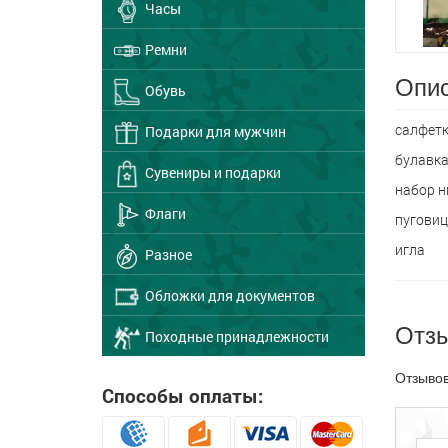
Часы
Ремни
Опис
Обувь
салфет
Подарки для мужчин
булавк
Сувениры и подарки
набор н
Флаги
пугови
игла
Разное
Обложки для документов
Отз
Походные принадлежности
Отзывов
Способы оплаты: