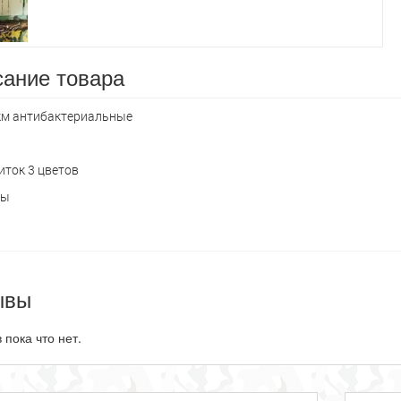
ание товара
км антибактериальные
а
иток 3 цветов
цы
ывы
 пока что нет.