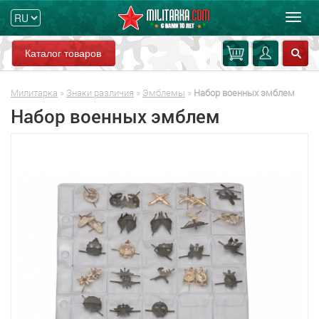
Мен
Каталог товаров
Милитарка
»
Знаки различия
»
Эмблемы
»
Набор военных эмблем
Набор военных эмблем