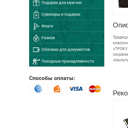
Подарки для мужчин
Сувениры и подарки
Опис
Флаги
Традици
Разное
классич
«ПРОКУР
Обложки для документов
сохрани
«Милита
Походные принадлежности
Способы оплаты:
Реко