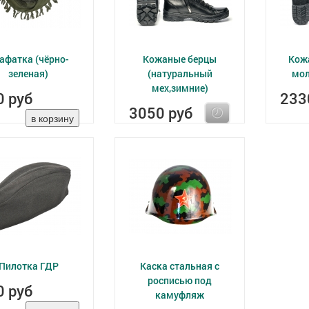
афатка (чёрно-
Кожаные берцы
Кож
зеленая)
(натуральный
мол
мех,зимние)
0 руб
233
3050 руб
Пилотка ГДР
Каска стальная с
росписью под
0 руб
камуфляж