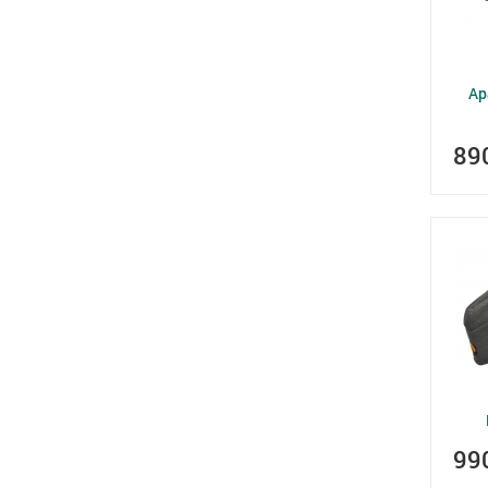
Ар
89
99