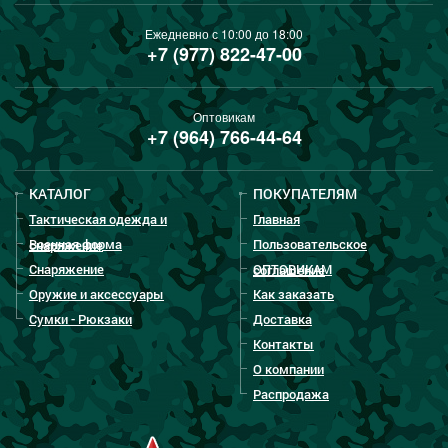
Ежедневно с 10:00 до 18:00
+7 (977) 822-47-00
Оптовикам
+7 (964) 766-44-64
КАТАЛОГ
ПОКУПАТЕЛЯМ
Тактическая одежда и
Главная
Военная форма
Пользовательское
снаряжение
Снаряжение
ОПТОВИКАМ
соглашение
Оружие и аксессуары
Как заказать
Сумки - Рюкзаки
Доставка
Контакты
О компании
Распродажа