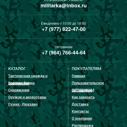
militarka@inbox.ru
Ежедневно с 10:00 до 18:00
+7 (977) 822-47-00
Оптовикам
+7 (964) 766-44-64
КАТАЛОГ
ПОКУПАТЕЛЯМ
Тактическая одежда и
Главная
Военная форма
Пользовательское
снаряжение
Снаряжение
ОПТОВИКАМ
соглашение
Оружие и аксессуары
Как заказать
Сумки - Рюкзаки
Доставка
Контакты
О компании
Распродажа