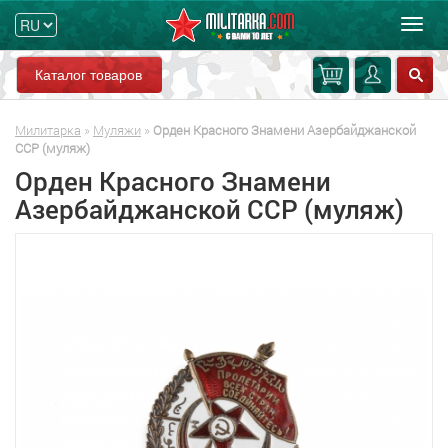
Мен
Каталог товаров
Милитарка
»
Муляжи
»
Орден Красного Знамени Азербайджанской
ССР (муляж)
Орден Красного Знамени
Азербайджанской ССР (муляж)