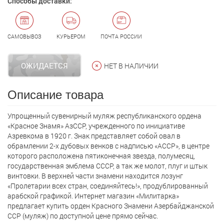
Способы доставки:
САМОВЫВОЗ
КУРЬЕРОМ
ПОЧТА РОССИИ
ОЖИДАЕТСЯ
НЕТ В НАЛИЧИИ
Описание товара
Упрощенный сувенирный муляж республиканского ордена
«Красное Знамя» АзССР, учрежденного по инициативе
Азревкома в 1920 г. Знак представляет собой овал в
обрамлении 2-х дубовых венков с надписью «АССР», в центре
которого расположена пятиконечная звезда, полумесяц,
государственная эмблема СССР, а так же молот, плуг и штык
винтовки. В верхней части знамени находится лозунг
«Пролетарии всех стран, соединяйтесь!», продублированный
арабской графикой. Интернет магазин «Милитарка»
предлагает кyпить орден Красного Знамени Азербайджанской
ССР (муляж) по доступной цене прямо сейчас.