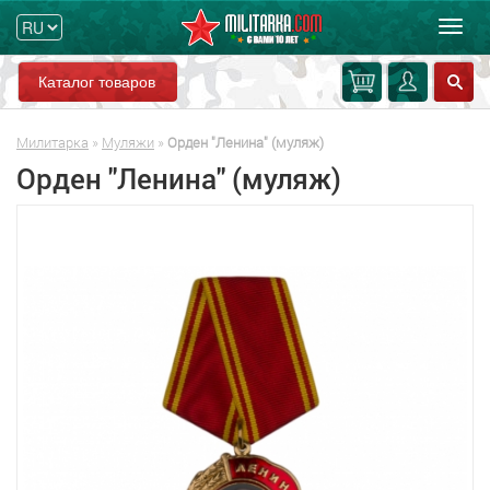
Мен
Каталог товаров
Милитарка
»
Муляжи
»
Орден "Ленина" (муляж)
Орден "Ленина" (муляж)