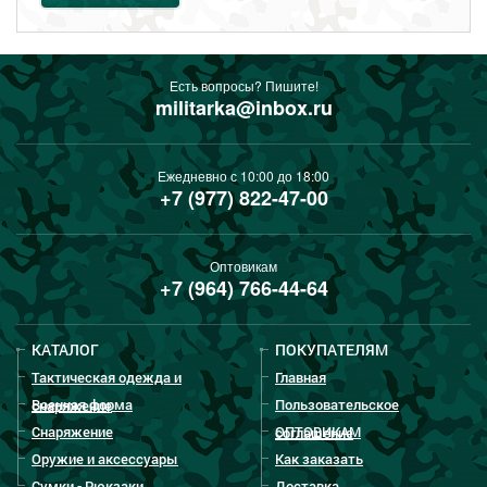
Есть вопросы? Пишите!
militarka@inbox.ru
Ежедневно с 10:00 до 18:00
+7 (977) 822-47-00
Оптовикам
+7 (964) 766-44-64
КАТАЛОГ
ПОКУПАТЕЛЯМ
Тактическая одежда и
Главная
Военная форма
Пользовательское
снаряжение
Снаряжение
ОПТОВИКАМ
соглашение
Оружие и аксессуары
Как заказать
Сумки - Рюкзаки
Доставка