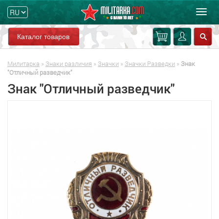
Мен
Каталог товаров
Милитарка
»
Знаки различия
»
Значки
»
Значки Разведки
»
Знак
"Отличный разведчик"
Знак "Отличный разведчик"