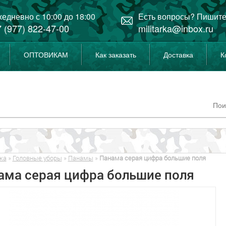
едневно с 10:00 до 18:00
Есть вопросы? Пишите
 (977) 822-47-00
militarka@inbox.ru
ОПТОВИКАМ
Как заказать
Доставка
К
ка
»
Головные уборы
»
Панамы
»
Панама серая цифра большие поля
ама серая цифра большие поля