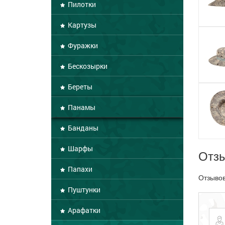
Пилотки
Картузы
Фуражки
Бескозырки
Береты
Панамы
Банданы
Шарфы
Отз
Папахи
Отзывов
Пуштунки
Арафатки