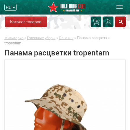
Мен
Каталог товаров
Милитарка
»
Головные уборы
»
Панамы
»
Панама расцветки
tropentarn
Панама расцветки tropentarn