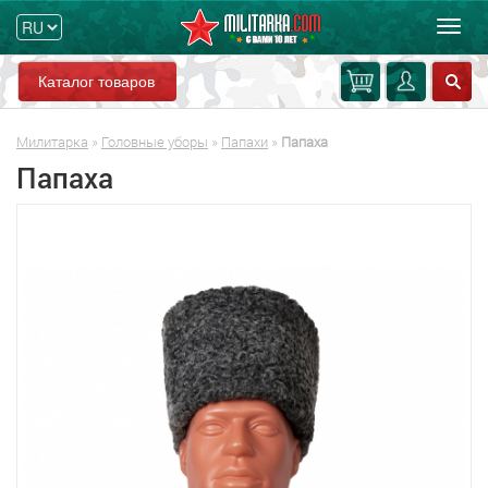
Мен
Каталог товаров
Милитарка
»
Головные уборы
»
Папахи
»
Папаха
Папаха