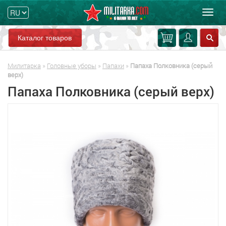
Мен
Каталог товаров
Милитарка
»
Головные уборы
»
Папахи
»
Папаха Полковника (серый
верх)
Папаха Полковника (серый верх)