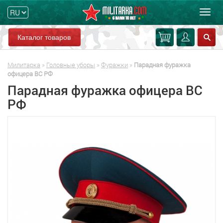
Мен
Каталог товаров
Милитарка
»
Головные уборы
»
Фуражки
»
Парадная фуражка
офицера ВС РФ
Парадная фуражка офицера ВС
РФ