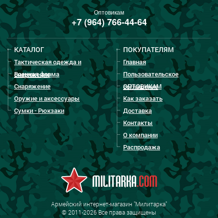
Оптовикам
+7 (964) 766-44-64
КАТАЛОГ
ПОКУПАТЕЛЯМ
Тактическая одежда и
Главная
Военная форма
Пользовательское
снаряжение
Снаряжение
ОПТОВИКАМ
соглашение
Оружие и аксессуары
Как заказать
Сумки - Рюкзаки
Доставка
Контакты
О компании
Распродажа
Армейский интернет-магазин "Милитарка"
© 2011-2026 Все права защищены