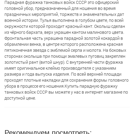
Парадная фуражка танковых войск СССР это офицерский
головной убор, предназначенный для ношения во время
праздничных мероприятий, торжеств и знаменательных дат
военной истории. Тулья выполнена в голубом цвете, по всей
окружности которой проходит красный кант. Околыш сделан
из чёрного бархата, верх украшен кантом малинового цвета.
Фронтальная часть украшена парадной золотой кокардой в
обрамлении венка, в центре которого расположена красная
пятиконечная звезда с эмблемой серпа и молота. На боковых
сторонах околыша при помощи эмалевых пуговиц закреплен
золотистый рант (витой шнур). С внутренней части фуражка
имеет оригинальное клеймо производителя с указанием
размера и года выпуска изделия. По всей верхней площади
проходят плотные накладки для сохранения формы головного
убора в процессе его ношения.Купить парадную фуражку
танковых войск СССР вы можете у нас в интернет магазине по
доступной цене.
Рекомендуем посмотреть: