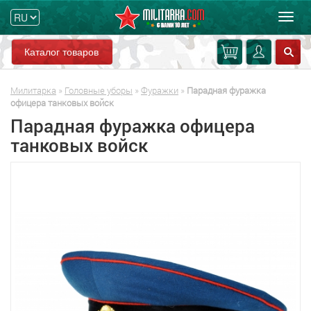
Мен
Каталог товаров
Милитарка
»
Головные уборы
»
Фуражки
»
Парадная фуражка
офицера танковых войск
Парадная фуражка офицера
танковых войск