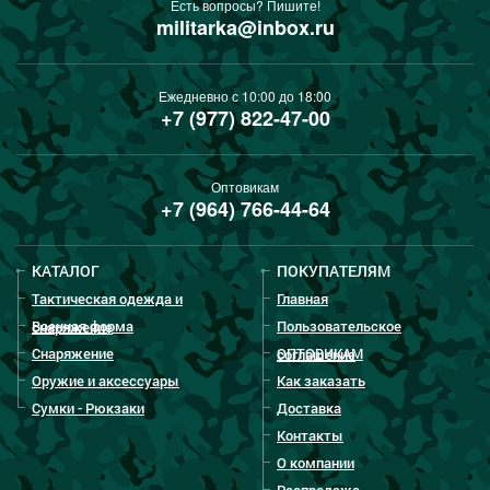
Есть вопросы? Пишите!
militarka@inbox.ru
Ежедневно с 10:00 до 18:00
+7 (977) 822-47-00
Оптовикам
+7 (964) 766-44-64
КАТАЛОГ
ПОКУПАТЕЛЯМ
Тактическая одежда и
Главная
Военная форма
Пользовательское
снаряжение
Снаряжение
ОПТОВИКАМ
соглашение
Оружие и аксессуары
Как заказать
Сумки - Рюкзаки
Доставка
Контакты
О компании