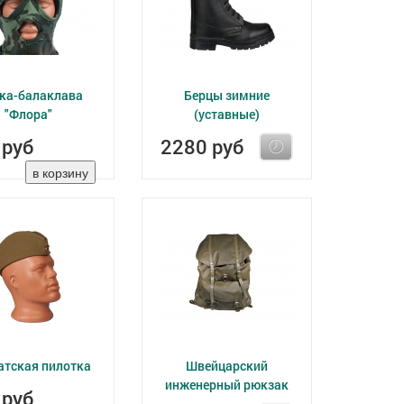
ка-балаклава
Берцы зимние
"Флора"
(уставные)
 руб
2280 руб
атская пилотка
Швейцарский
инженерный рюкзак
 руб