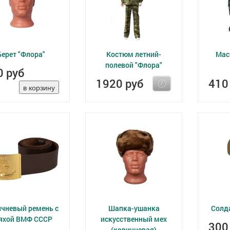
Берет "Флора"
Костюм летний-
Мас
полевой "Флора"
0 руб
1920 руб
410
чневый ремень с
Шапка-ушанка
Солд
яхой ВМФ СССР
искусственный мех
300
(коричневая)