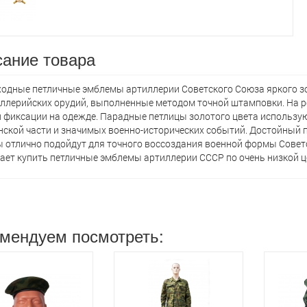
ание товара
одные петличные эмблемы артиллерии Советского Союза яркого зо
иллерийских орудий, выполненные методом точной штамповки. На р
 фиксации на одежде. Парадные петлицы золотого цвета использу
нской части и значимых военно-исторических событий. Достойный п
 отлично подойдут для точного воссоздания военной формы Совет
ает кyпить петличные эмблемы артиллерии СССР по очень низкой ц
мендуем посмотреть: