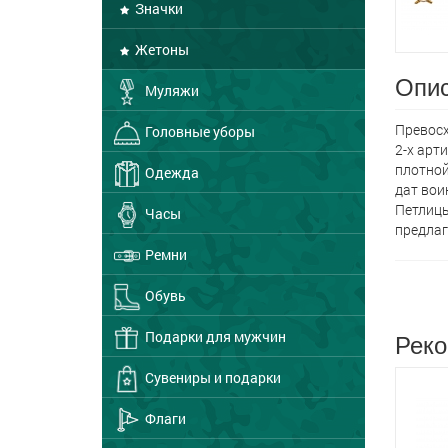
Значки
Жетоны
Опис
Муляжи
Превосх
Головные уборы
2-х арт
плотной
Одежда
дат вои
Петлицы
Часы
предлаг
Ремни
Обувь
Реко
Подарки для мужчин
Сувениры и подарки
Флаги